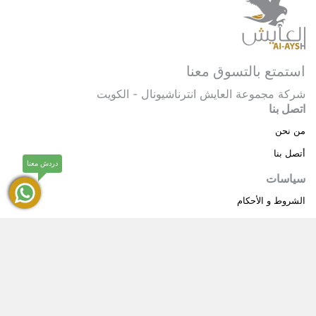
استمتع بالتسوق معنا
شركة مجموعة العايش انترناشيونال - الكويت
اتصل بنا
من نحن
أتصل بنا
دردش معنا
سياسات
الشروط و الأحكام
سياسة خاصة
حقوق النشر © 2025 مجموعة العايش انترناشيونال . كل
®
الحقوق محفوظة.
العايش