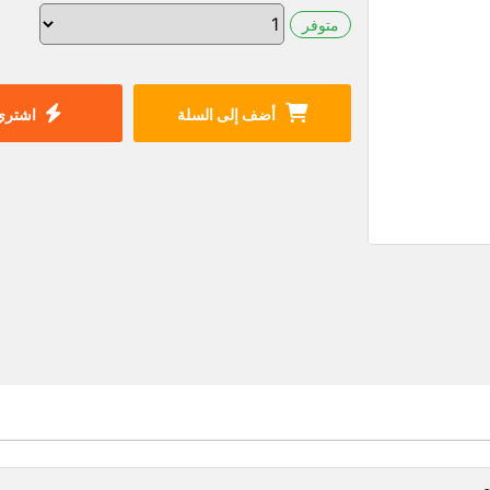
متوفر
أضف إلى السلة
اشتري 
صر