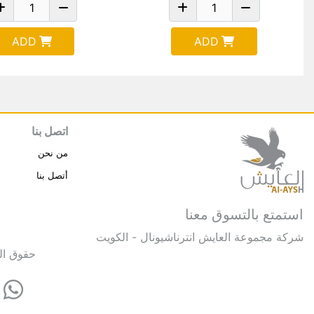
ADD
ADD
اتصل بنا
من نحن
أتصل بنا
استمتع بالتسوق معنا
شركة مجموعة العايش انترناشيونال - الكويت
حقوق النشر © 2025 مجموعة العايش 