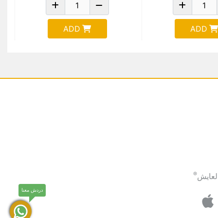
ADD
ADD
®
لعايش
دردش معنا