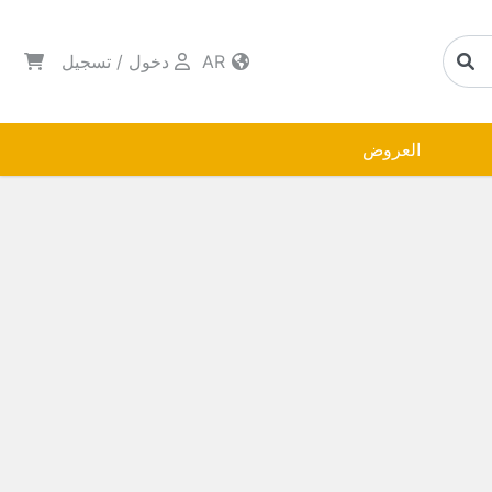
AR
دخول
/
تسجيل
العروض