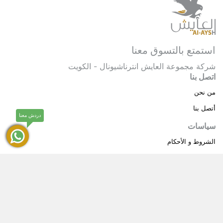
استمتع بالتسوق معنا
شركة مجموعة العايش انترناشيونال - الكويت
اتصل بنا
من نحن
أتصل بنا
دردش معنا
سياسات
الشروط و الأحكام
سياسة خاصة
حقوق النشر © 2025 مجموعة العايش انترناشيونال . كل
®
الحقوق محفوظة.
العايش