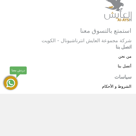
استمتع بالتسوق معنا
شركة مجموعة العايش انترناشيونال - الكويت
اتصل بنا
من نحن
أتصل بنا
دردش معنا
سياسات
الشروط و الأحكام
سياسة خاصة
حقوق النشر © 2025 مجموعة العايش انترناشيونال . كل
®
الحقوق محفوظة.
العايش