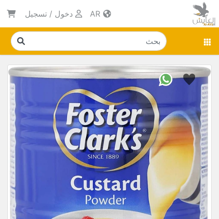
AR
دخول
/
تسجيل