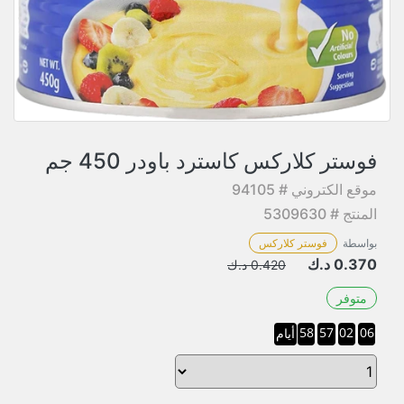
فوستر كلاركس كاسترد باودر 450 جم
موقع الكتروني # 94105
المنتج # 5309630
بواسطة
فوستر كلاركس
0.370
د.ك
0.420
د.ك
متوفر
58
57
02
06
أيام