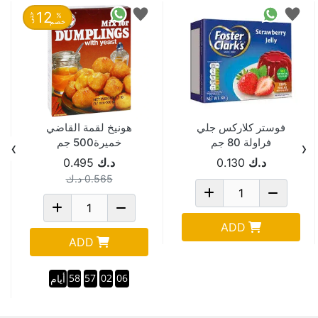
12
%
حتى
خصم
فوستر كلاركس جلي
هونيخ لقمة القاضي
فراولة 80 جم
خميرة500 جم
›
‹
د.ك
0.130
د.ك
0.495
0.565
د.ك
ADD
ADD
58
57
02
06
أيام