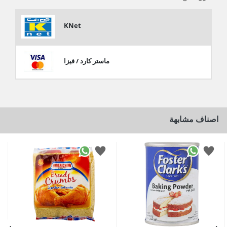
KNet
ماستر كارد / فيزا
اصناف مشابهة