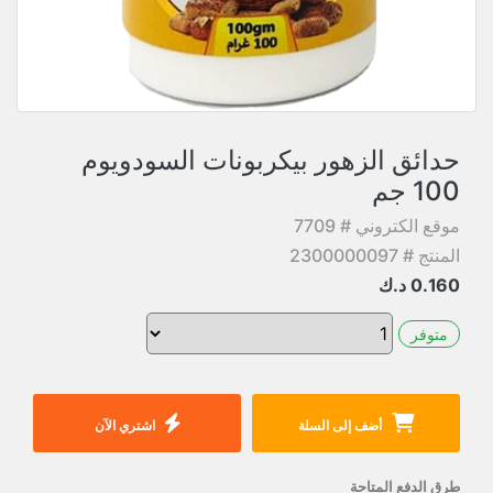
حدائق الزهور بيكربونات السودويوم
100 جم
موقع الكتروني # 7709
المنتج # 2300000097
0.160
د.ك
متوفر
أضف إلى السلة
اشتري الآن
طرق الدفع المتاحة