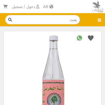
AR
دخول
/
تسجيل