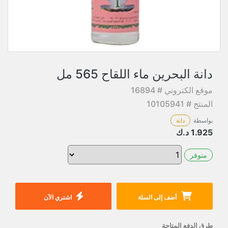
دانة البحرين ماء اللقاح 565 مل
موقع الكتروني # 16894
المنتج # 10105941
بواسطة
دانة
1.925
د.ك
متوفر
أضف إلى السلة
اشتري الآن
طرق الدفع المتاحة