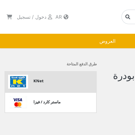
AR
دخول
/
تسجيل
العروض
طرق الدفع المتاحة
بودرة
KNet
ماستر كارد / فيزا