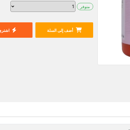
متوفر
أضف إلى السلة
اشتري 
صر