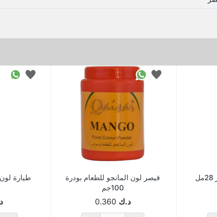
ل
قيصر لون المانجو للطعام بودرة
طيارة لون غذ
100جم
د.ك
0.360
د