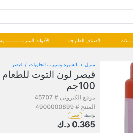
ــــلات
الأصناف الطازجة
الأدوات المنزلـــــــــــــية
منزل
الشيرة وسيرب الحلويات
قيصر
قيصر لون التوت للطعام 
100جم
موقع الكتروني # 45707
المنتج # 4900000899
بواسطة
قيصر
0.365
د.ك