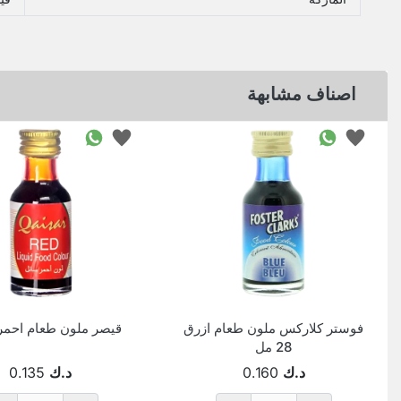
اصناف مشابهة
فوستر كلاركس ملون طعام ازرق
قيصر ملون طعام احمر 28م
28 مل
د.ك
0.160
د.ك
0.135