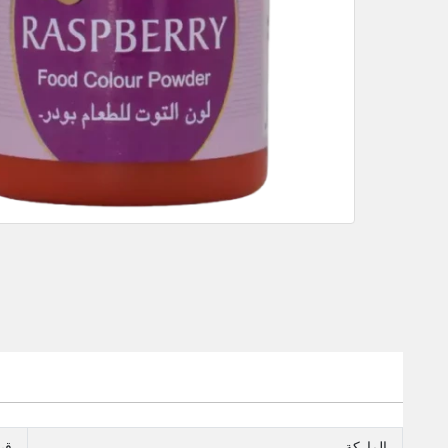
الماركة
قي