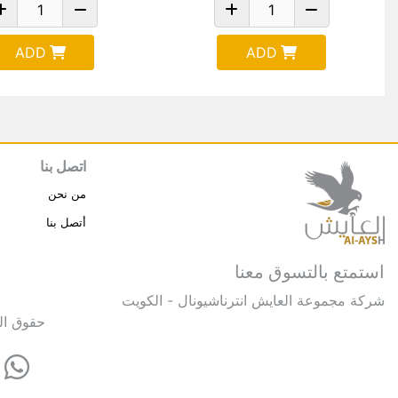
ADD
ADD
اتصل بنا
من نحن
أتصل بنا
استمتع بالتسوق معنا
شركة مجموعة العايش انترناشيونال - الكويت
حقوق النشر © 2025 مجموعة العايش 