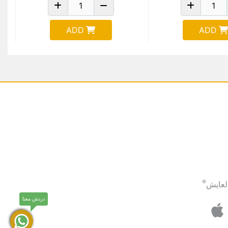
ADD
ADD
®
لعايش
دردش معنا