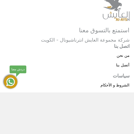
استمتع بالتسوق معنا
شركة مجموعة العايش انترناشيونال - الكويت
اتصل بنا
من نحن
أتصل بنا
دردش معنا
سياسات
الشروط و الأحكام
سياسة خاصة
حقوق النشر © 2025 مجموعة العايش انترناشيونال . كل
®
الحقوق محفوظة.
العايش