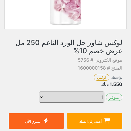
لوكس شاور جل الورد الناعم 250 مل
عرض خصم 10%
موقع الكتروني # 5756
المنتج # 1600000158
بواسطة
لوكس
1.550
د.ك
متوفر
أضف إلى السلة
اشتري الآن