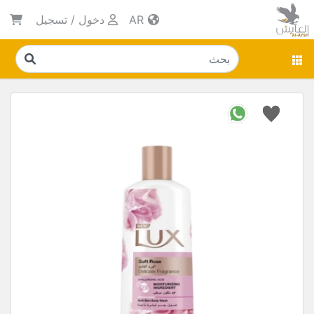
AR
دخول
/
تسجيل