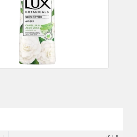
الماركة
لو