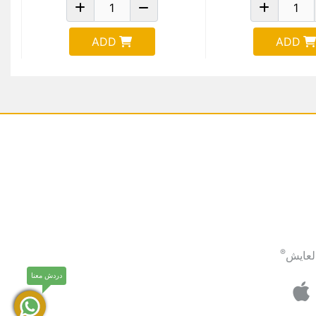
ADD
ADD
®
لعايش
دردش معنا