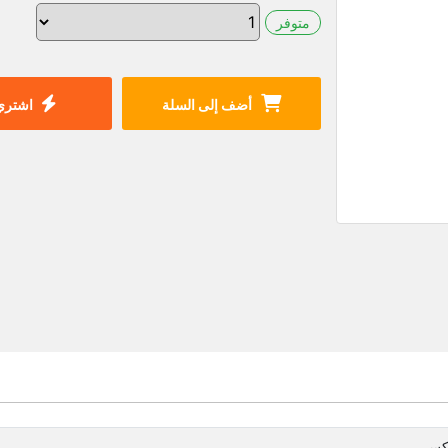
متوفر
أضف إلى السلة
اشتري 
كس