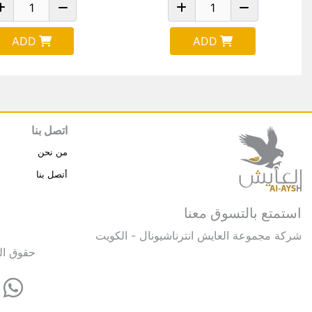
ADD
ADD
اتصل بنا
من نحن
أتصل بنا
استمتع بالتسوق معنا
شركة مجموعة العايش انترناشيونال - الكويت
حقوق النشر © 2025 مجموعة العايش 