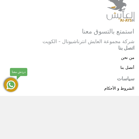
استمتع بالتسوق معنا
شركة مجموعة العايش انترناشيونال - الكويت
اتصل بنا
من نحن
أتصل بنا
دردش معنا
سياسات
الشروط و الأحكام
سياسة خاصة
حقوق النشر © 2025 مجموعة العايش انترناشيونال . كل
®
الحقوق محفوظة.
العايش