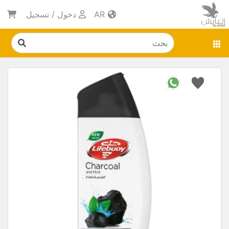
AR
دخول
/
تسجيل