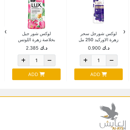
›
‹
لوكس شورجل سحر
لوكس شور جيل
زهرة الاوركيد 250 مل
بخلاصة زهرة اللوتس
والعسل 700 مل
د.ك
0.900
د.ك
2.385
ADD
ADD