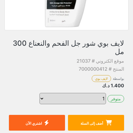
لايف بوي شور جل الفحم والنعناع 300
مل
موقع الكتروني # 21037
المنتج # 7000000412
بواسطة
لايف بوي
1.400
د.ك
متوفر
أضف إلى السلة
اشتري الآن