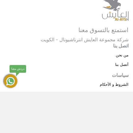
استمتع بالتسوق معنا
شركة مجموعة العايش انترناشيونال - الكويت
اتصل بنا
من نحن
أتصل بنا
دردش معنا
سياسات
الشروط و الأحكام
سياسة خاصة
حقوق النشر © 2025 مجموعة العايش انترناشيونال . كل
®
الحقوق محفوظة.
العايش