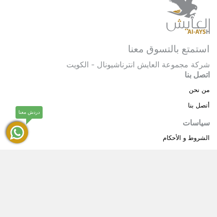
استمتع بالتسوق معنا
شركة مجموعة العايش انترناشيونال - الكويت
اتصل بنا
من نحن
أتصل بنا
دردش معنا
سياسات
الشروط و الأحكام
سياسة خاصة
حقوق النشر © 2025 مجموعة العايش انترناشيونال . كل
®
الحقوق محفوظة.
العايش