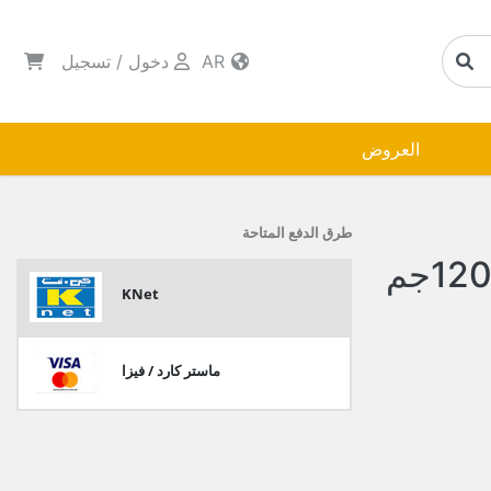
AR
دخول
/
تسجيل
العروض
طرق الدفع المتاحة
لوكس قطع بشره مثاليه 120جم
KNet
ماستر كارد / فيزا