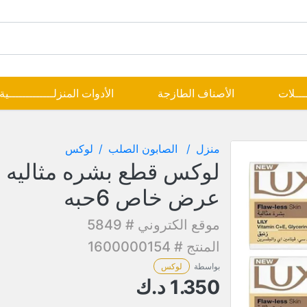
ــــلات
الأصناف الطازجة
الأدوات المنزلـــــــــــــية
منزل
الصابون الصلب
لوكس
عرض خاص 6حبه
موقع الكتروني # 5849
المنتج # 1600000154
بواسطة
لوكس
1.350
د.ك