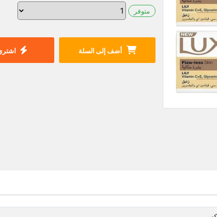
متوفر
أضف إلى السلة
اشتري 
كس