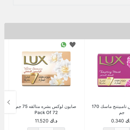
صابون لوكس تامبيتنج ماسك 170
صابون لوكس بشره متالقه 75 جم
جم
Pack Of 72
ك
0.340
د.ك
11.520