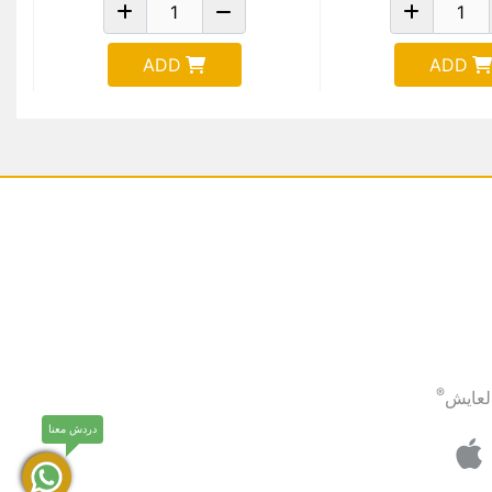
ADD
ADD
®
لعايش
دردش معنا