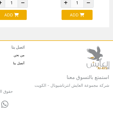
ADD
ADD
اتصل بنا
من نحن
أتصل بنا
استمتع بالتسوق معنا
شركة مجموعة العايش انترناشيونال - الكويت
حقوق النشر © 2025 مجموعة العايش 