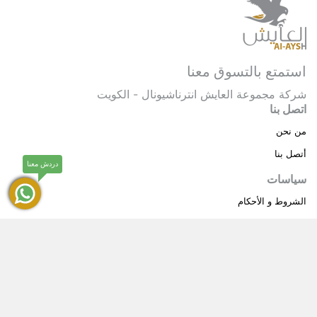
استمتع بالتسوق معنا
شركة مجموعة العايش انترناشيونال - الكويت
اتصل بنا
من نحن
أتصل بنا
دردش معنا
سياسات
الشروط و الأحكام
سياسة خاصة
حقوق النشر © 2025 مجموعة العايش انترناشيونال . كل
®
الحقوق محفوظة.
العايش