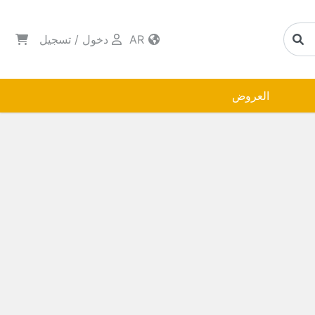
AR
دخول
/
تسجيل
العروض