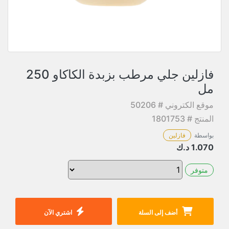
فازلين جلي مرطب بزبدة الكاكاو 250
مل
موقع الكتروني # 50206
المنتج # 1801753
بواسطة
فازلين
1.070
د.ك
متوفر
أضف إلى السلة
اشتري الآن