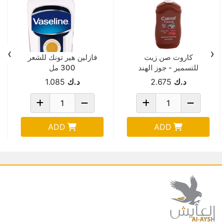
›
‹
كاروت صن زيت
فازلين هير تونك للشعر
للتسمير - جوز الهند
300 مل
200 مل
د.ك
2.675
د.ك
1.085
ADD
ADD