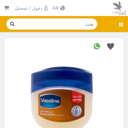
AR
دخول
/
تسجيل