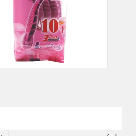
الماركة
شا