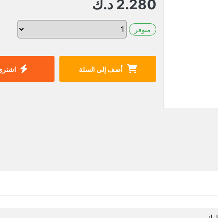
2.280
د.ك
متوفر
أضف إلى السلة
اشتري 
رك