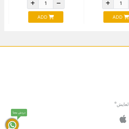
ADD
ADD
®
لعايش
دردش معنا