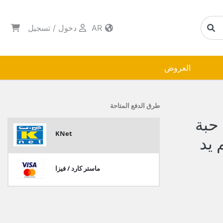
AR
دخول
/
تسجيل
العروض
طرق الدفع المتاحة
شارك شفرات نسائي 10 حبة
KNet
 يد
ماستر كارد / فيزا