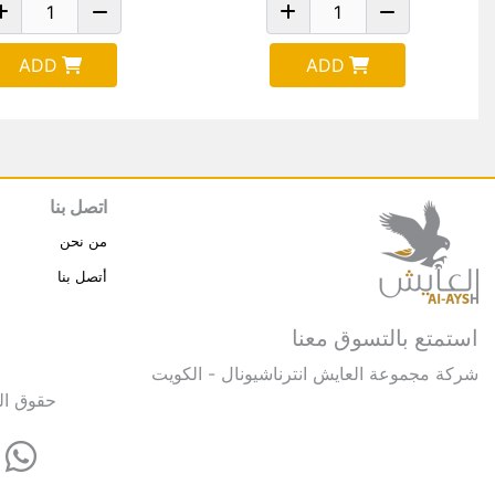
ADD
ADD
اتصل بنا
من نحن
أتصل بنا
استمتع بالتسوق معنا
شركة مجموعة العايش انترناشيونال - الكويت
حقوق النشر © 2025 مجموعة العايش 