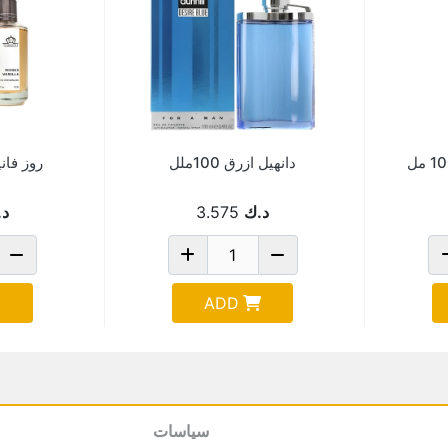
دانهيل ازرق 100ملل
روز فانيلا
د.ك
3.575
د.
ADD
سياسات