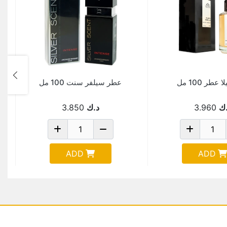
 عطر 100 مل
عطر سيلفر سنت 100 مل
ك
3.960
د.ك
3.850
ADD
ADD