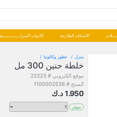
ــــلات
الأصناف الطازجة
الأدوات المنزلـــــــــــــية
منزل
عطور وكالونيا
خلطة حنين 300 مل
موقع الكتروني # 22223
المنتج # 1100002538
1.950
د.ك
متوفر