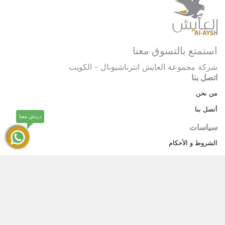
استمتع بالتسوق معنا
شركة مجموعة العايش انترناشيونال - الكويت
اتصل بنا
من نحن
أتصل بنا
دردش معنا
سياسات
الشروط و الأحكام
سياسة خاصة
حقوق النشر © 2025 مجموعة العايش انترناشيونال . كل
®
الحقوق محفوظة.
العايش