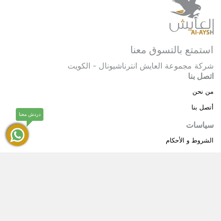
استمتع بالتسوق معنا
شركة مجموعة العايش انترناشيونال - الكويت
اتصل بنا
من نحن
أتصل بنا
دردش معنا
سياسات
الشروط و الأحكام
سياسة خاصة
حقوق النشر © 2025 مجموعة العايش انترناشيونال . كل
®
الحقوق محفوظة.
العايش