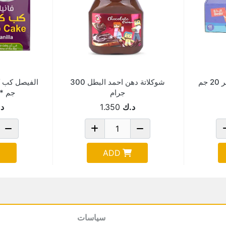
جم
شوكلاتة دهن احمد البطل 300
جرام
جم *6 Pack Of 6
د.ك
1.350
د
ADD
سياسات