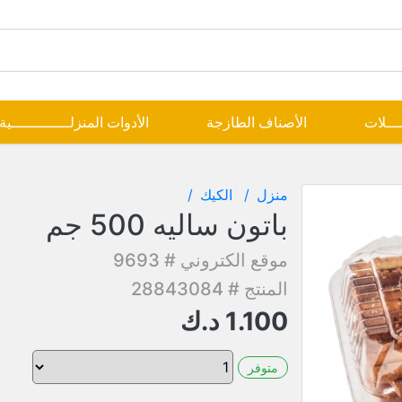
ــــلات
الأصناف الطازجة
الأدوات المنزلـــــــــــــية
منزل
الكيك
باتون ساليه 500 جم
موقع الكتروني # 9693
المنتج # 28843084
1.100
د.ك
متوفر