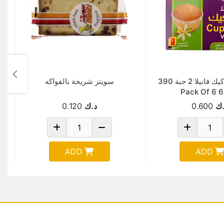
الفيصل كب كيك فانيلا 2 حبة 390
سويتز شريحة بالفواكه
.ك
0.600
د.ك
0.120
ADD
ADD