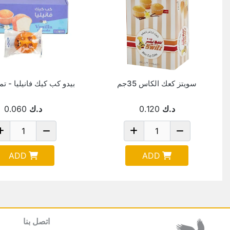
سويتز كعك الكاس 35جم
بيدو كب كيك فانيليا - تمر 20 
د.ك
0.120
د.ك
0.060
ADD
ADD
اتصل بنا