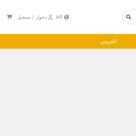
AR
دخول
/
تسجيل
العروض