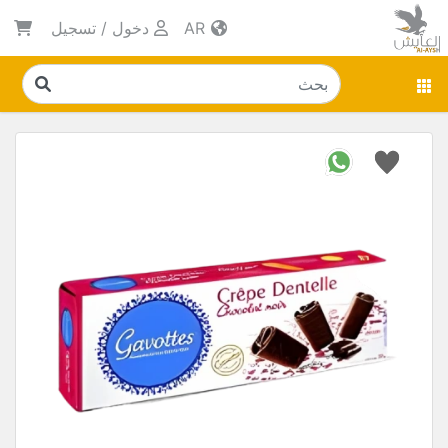
AR
دخول
/
تسجيل