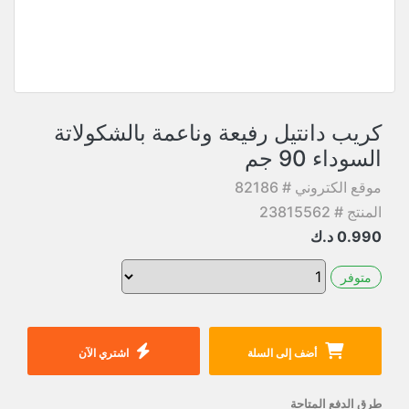
كريب دانتيل رفيعة وناعمة بالشكولاتة
السوداء 90 جم
موقع الكتروني # 82186
المنتج # 23815562
0.990
د.ك
متوفر
أضف إلى السلة
اشتري الآن
طرق الدفع المتاحة