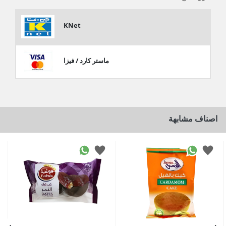
KNet
ماستر كارد / فيزا
اصناف مشابهة