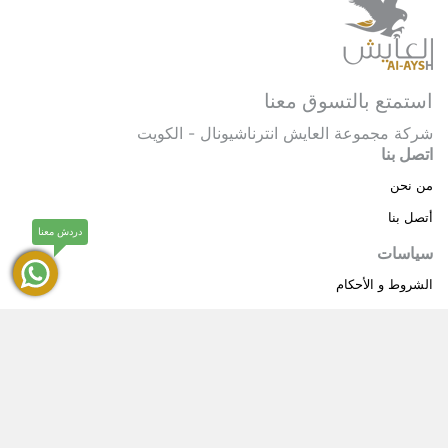
استمتع بالتسوق معنا
شركة مجموعة العايش انترناشيونال - الكويت
اتصل بنا
من نحن
أتصل بنا
دردش معنا
سياسات
الشروط و الأحكام
سياسة خاصة
حقوق النشر © 2025 مجموعة العايش انترناشيونال . كل
®
الحقوق محفوظة.
العايش