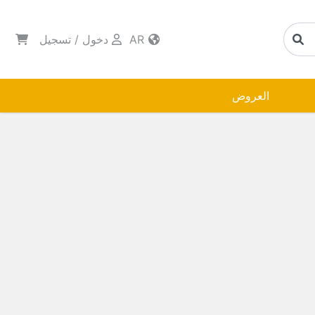
AR
دخول
/
تسجيل
العروض