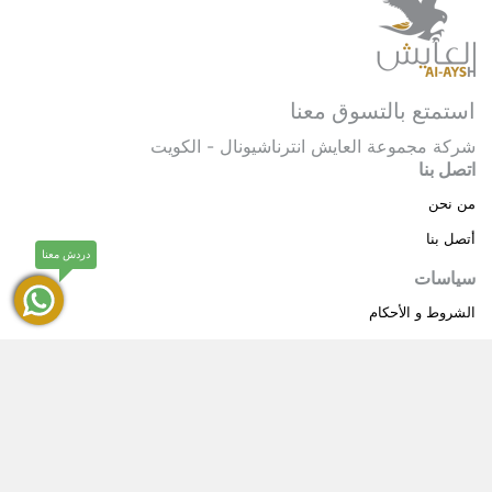
استمتع بالتسوق معنا
شركة مجموعة العايش انترناشيونال - الكويت
اتصل بنا
من نحن
أتصل بنا
دردش معنا
سياسات
الشروط و الأحكام
سياسة خاصة
حقوق النشر © 2025 مجموعة العايش انترناشيونال . كل
®
الحقوق محفوظة.
العايش