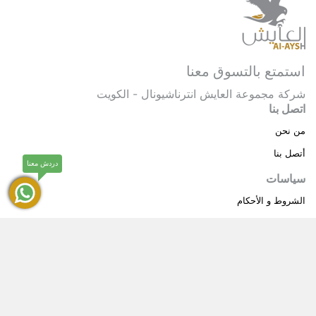
استمتع بالتسوق معنا
شركة مجموعة العايش انترناشيونال - الكويت
اتصل بنا
من نحن
أتصل بنا
دردش معنا
سياسات
الشروط و الأحكام
سياسة خاصة
حقوق النشر © 2025 مجموعة العايش انترناشيونال . كل
®
الحقوق محفوظة.
العايش