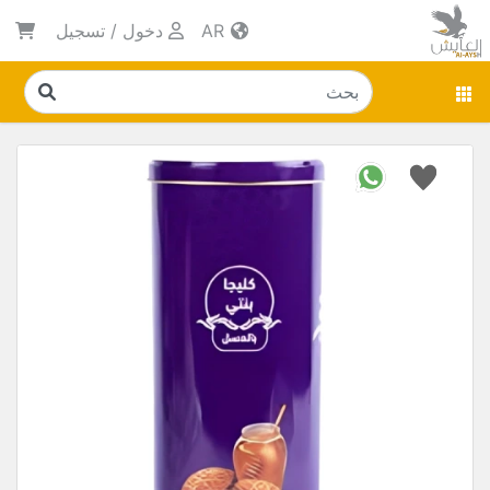
AR
دخول
/
تسجيل