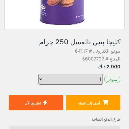
كليجا بيتي بالعسل 250 جرام
موقع الكتروني # 64117
المنتج # 56007727
2.000
د.ك
متوفر
أضف إلى السلة
اشتري الآن
طرق الدفع المتاحة