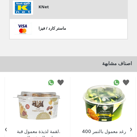
KNet
ماستر كارد / فيزا
اصناف مشابهة
›
‹
رغد معمول بالتمر 400
.لقمة لذيذة معمول قبة