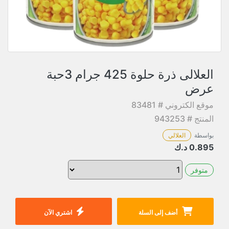
العلالى ذرة حلوة 425 جرام 3حبة
عرض
موقع الكتروني # 83481
المنتج # 943253
بواسطة
العلالي
0.895
د.ك
متوفر
أضف إلى السلة
اشتري الآن