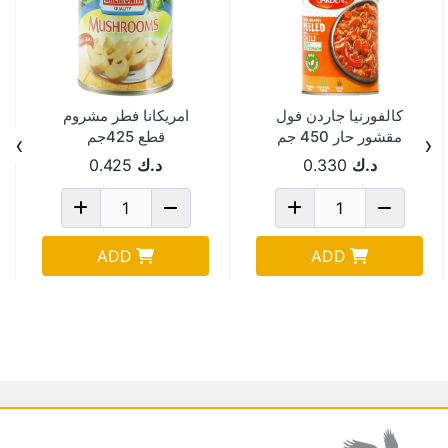
كالفورنيا جاردن فول
امريكانا فطر مشروم
مقشور حار 450 جم
قطع 425جم
›
‹
د.ك
0.330
د.ك
0.425
ADD
ADD