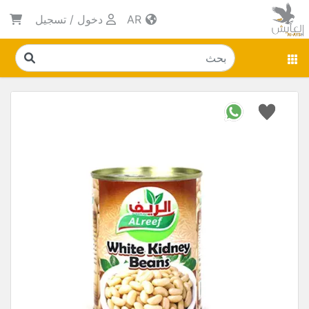
AR
دخول
/
تسجيل