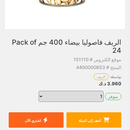
الريف فاصوليا بيضاء 400 جم Pack of
24
موقع الكتروني # 151110
المنتج # 4400000653
بواسطة
الريف
3.960
د.ك
متوفر
أضف إلى السلة
اشتري الآن