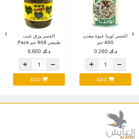
›
‹
الجسر لوبيا عبوة معدن
الجسر ورق عنب
400 جم
طبيعي 908 جم Pack
Of 12
د.ك
0.260
د.ك
6.600
ADD
ADD