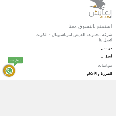
استمتع بالتسوق معنا
شركة مجموعة العايش انترناشيونال - الكويت
اتصل بنا
من نحن
أتصل بنا
دردش معنا
سياسات
الشروط و الأحكام
سياسة خاصة
حقوق النشر © 2025 مجموعة العايش انترناشيونال . كل
®
الحقوق محفوظة.
العايش