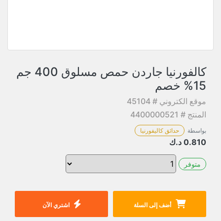
كالفورنيا جاردن حمص مسلوق 400 جم
15% خصم
موقع الكتروني # 45104
المنتج # 4400000521
بواسطة
حدائق كاليفورنيا
0.810
د.ك
متوفر
أضف إلى السلة
اشتري الآن