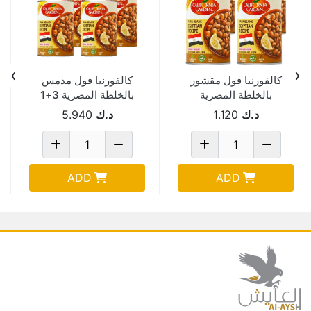
›
‹
كالفورنيا فول مقشور
كالفورنيا فول مدمس
بالخلطة المصرية
بالخلطة المصرية 3+1
خصم15% 450جم
مجانا 450 جم Pack
د.ك
1.120
د.ك
5.940
Of 6
ADD
ADD