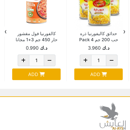
›
‹
حدائق كاليفورنيا ذره
كالفورنيا فول مقشور
حب 200 جم 4 Pack
حار 450 جم 3+1 مجانا
Of 6
د.ك
3.960
د.ك
0.990
ADD
ADD