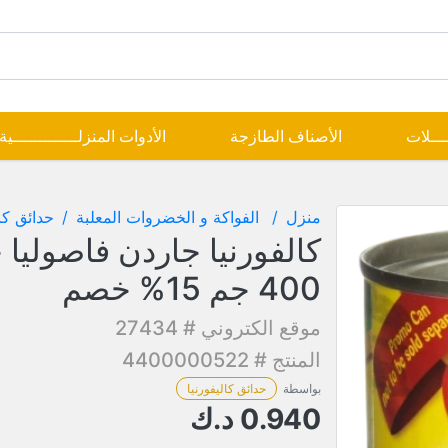
ــــلات
الأصناف الطازجة
الأدوات المنزلـــــــــــــية
منزل
الفواكة و الخضروات المعلبة
حدائق كال
كالفورنيا جاردن فاصوليا 
400 جم 15% خصم
موقع الكتروني # 27434
المنتج # 4400000522
بواسطة
حدائق كاليفورنيا
0.940
د.ك