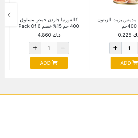
ل مدمس بزيت الزيتون
كالفورنيا جاردن حمص مسلوق
ا
400جم
400 جم 15% خصم Pack Of 6
ك
0.225
د.ك
4.860
ADD
ADD