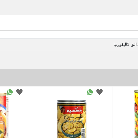
ئق كاليفورنيا