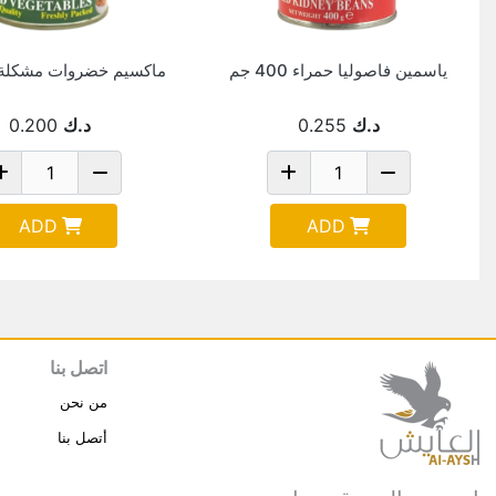
ياسمين فاصوليا حمراء 400 جم
ماكسيم خضروات مشكلة 400 ج
د.ك
0.255
د.ك
0.200
ADD
ADD
اتصل بنا
من نحن
أتصل بنا