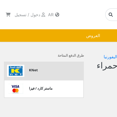
AR
دخول
/
تسجيل
العروض
طرق الدفع المتاحة
يفورنيا
حمراء
KNet
ماستر كارد / فيزا