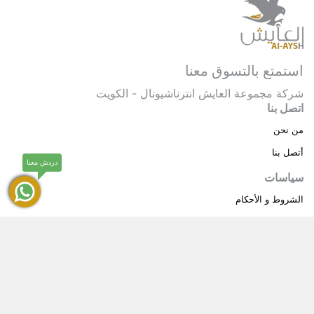
استمتع بالتسوق معنا
شركة مجموعة العايش انترناشيونال - الكويت
اتصل بنا
من نحن
أتصل بنا
دردش معنا
سياسات
الشروط و الأحكام
سياسة خاصة
حقوق النشر © 2025 مجموعة العايش انترناشيونال . كل
®
الحقوق محفوظة.
العايش