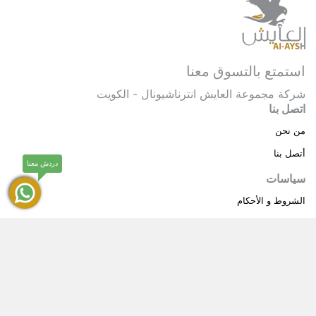
استمتع بالتسوق معنا
شركة مجموعة العايش انترناشيونال - الكويت
اتصل بنا
من نحن
أتصل بنا
دردش معنا
سياسات
الشروط و الأحكام
سياسة خاصة
حقوق النشر © 2025 مجموعة العايش انترناشيونال . كل
®
الحقوق محفوظة.
العايش