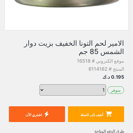
الامير لحم التونا الخفيف بزيت دوار
الشمس 85 جم
موقع الكتروني # 16518
المنتج # 6114162
0.195
د.ك
متوفر
أضف إلى السلة
اشتري الآن
طرق الدفع المتاحة