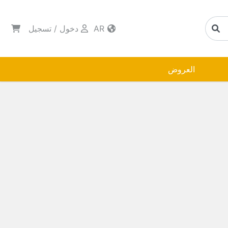
AR
دخول
/
تسجيل
العروض