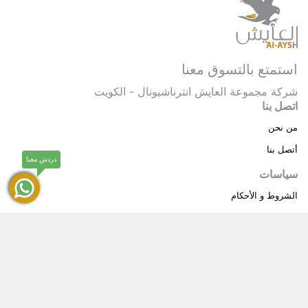
استمتع بالتسوق معنا
شركة مجموعة العايش انترناشيونال - الكويت
اتصل بنا
من نحن
أتصل بنا
دردش معنا
سياسات
الشروط و الأحكام
سياسة خاصة
حقوق النشر © 2025 مجموعة العايش انترناشيونال . كل
®
الحقوق محفوظة.
العايش