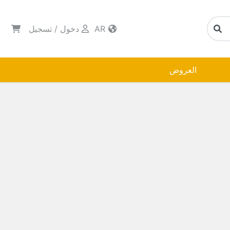
AR
دخول
/
تسجيل
العروض