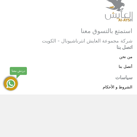
استمتع بالتسوق معنا
شركة مجموعة العايش انترناشيونال - الكويت
اتصل بنا
من نحن
أتصل بنا
دردش معنا
سياسات
الشروط و الأحكام
سياسة خاصة
حقوق النشر © 2025 مجموعة العايش انترناشيونال . كل
®
الحقوق محفوظة.
العايش