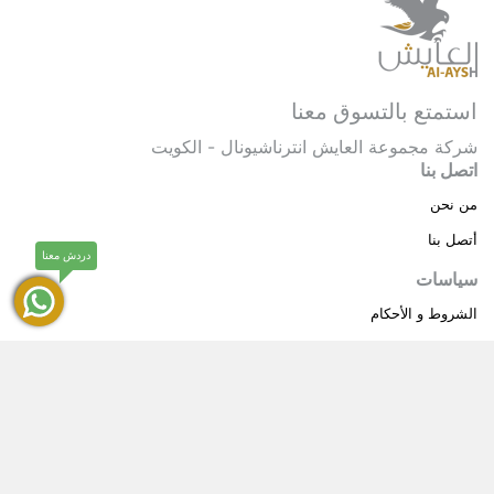
استمتع بالتسوق معنا
شركة مجموعة العايش انترناشيونال - الكويت
اتصل بنا
من نحن
أتصل بنا
دردش معنا
سياسات
الشروط و الأحكام
سياسة خاصة
حقوق النشر © 2025 مجموعة العايش انترناشيونال . كل
®
الحقوق محفوظة.
العايش