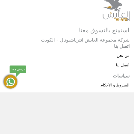
استمتع بالتسوق معنا
شركة مجموعة العايش انترناشيونال - الكويت
اتصل بنا
من نحن
أتصل بنا
دردش معنا
سياسات
الشروط و الأحكام
سياسة خاصة
حقوق النشر © 2025 مجموعة العايش انترناشيونال . كل
®
الحقوق محفوظة.
العايش