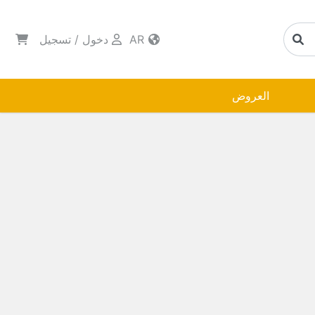
AR
دخول
/
تسجيل
العروض