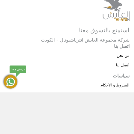
استمتع بالتسوق معنا
شركة مجموعة العايش انترناشيونال - الكويت
اتصل بنا
من نحن
أتصل بنا
دردش معنا
سياسات
الشروط و الأحكام
سياسة خاصة
حقوق النشر © 2025 مجموعة العايش انترناشيونال . كل
®
الحقوق محفوظة.
العايش