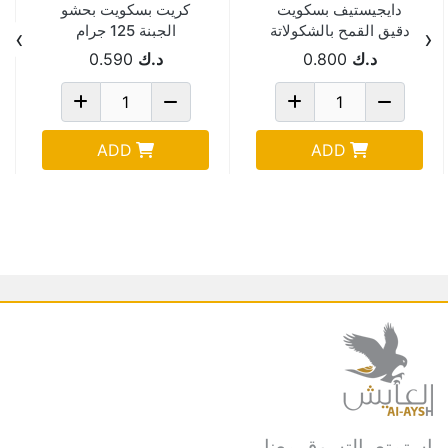
دايجيستيف بسكويت
كريت بسكويت بحشو
دقيق القمح بالشكولاتة
الجبنة 125 جرام
›
‹
الداكنة 200 جم
د.ك
0.800
د.ك
0.590
ADD
ADD
استمتع بالتسوق معنا