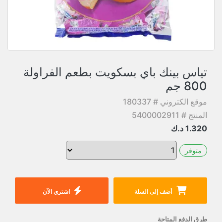
تياس بينك باي بسكويت بطعم الفراولة
800 جم
موقع الكتروني # 180337
المنتج # 5400002911
1.320
د.ك
متوفر
أضف إلى السلة
اشتري الآن
طرق الدفع المتاحة