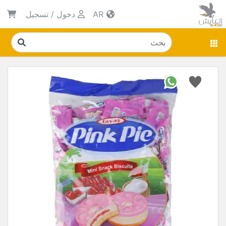
AR
دخول
/
تسجيل